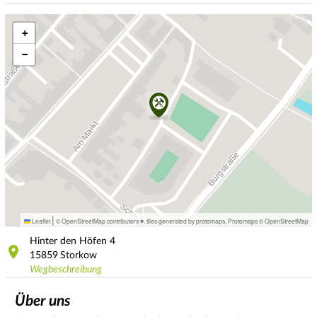
+
−
|
Leaflet
© OpenStreetMap contributors ♥,
tiles generated by protomaps
,
Protomaps
©
OpenStreetMap
Hinter den Höfen
4
15859
Storkow
Wegbeschreibung
Über uns