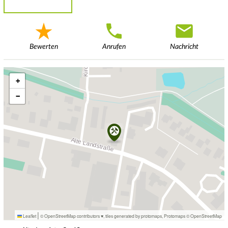
Bewerten
Anrufen
Nachricht
+
−
|
Leaflet
© OpenStreetMap contributors ♥,
tiles generated by protomaps
,
Protomaps
©
OpenStreetMap