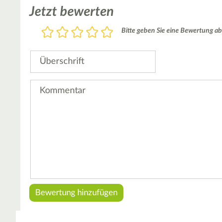
Jetzt bewerten
Bewertung
Bitte geben Sie eine Bewertung ab
1
2
3
4
5
Stern
Sterne
Sterne
Sterne
Sterne
Überschrift
Kommentar