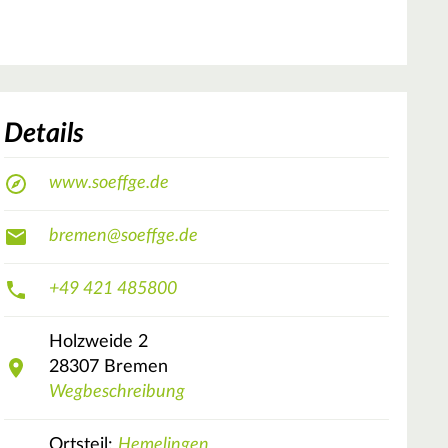
Details
www.soeffge.de
bremen@soeffge.de
+49 421 485800
Holzweide
2
28307
Bremen
Wegbeschreibung
Ortsteil:
Hemelingen