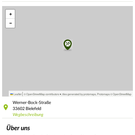
+
−
|
Leaflet
© OpenStreetMap contributors ♥,
tiles generated by protomaps
,
Protomaps
©
OpenStreetMap
Werner-Bock-Straße
33602
Bielefeld
Wegbeschreibung
Über uns