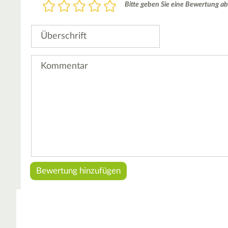
Bewertung
Bitte geben Sie eine Bewertung ab
1
2
3
4
5
Stern
Sterne
Sterne
Sterne
Sterne
Überschrift
Kommentar