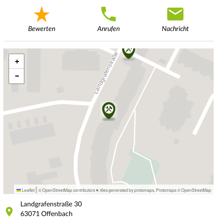
Bewerten
Anrufen
Nachricht
+
−
|
Leaflet
© OpenStreetMap contributors ♥,
tiles generated by protomaps
,
Protomaps
©
OpenStreetMap
Landgrafenstraße
30
63071
Offenbach