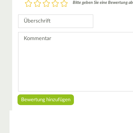
Bewertung
Bitte geben Sie eine Bewertung ab
1
2
3
4
5
Stern
Sterne
Sterne
Sterne
Sterne
Überschrift
Kommentar