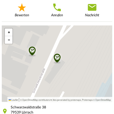
Bewerten
Anrufen
Nachricht
+
−
|
Leaflet
© OpenStreetMap contributors ♥,
tiles generated by protomaps
,
Protomaps
©
OpenStreetMap
Schwarzwaldstraße
38
79539
Lörrach