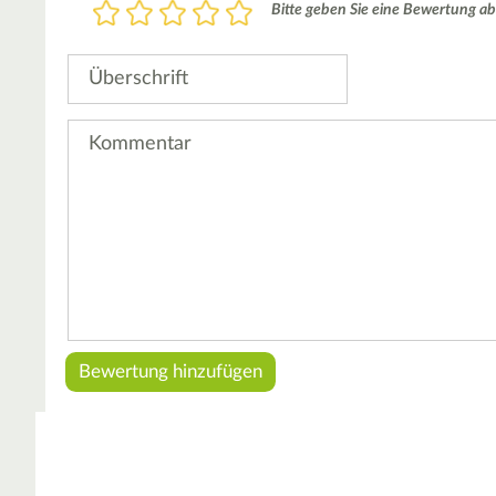
Bewertung
Bitte geben Sie eine Bewertung ab
1
2
3
4
5
Stern
Sterne
Sterne
Sterne
Sterne
Überschrift
Kommentar