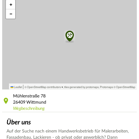
+
−
|
Leaflet
© OpenStreetMap contributors ♥,
tiles generated by protomaps
,
Protomaps
©
OpenStreetMap
Mühlenstraße
78
26409
Wittmund
Wegbeschreibung
Über uns
Auf der Suche nach einem Handwerksbetrieb für Malerarbeiten,
Fassadenbau, Lackieren - ob privat oder gewerblich? Dann