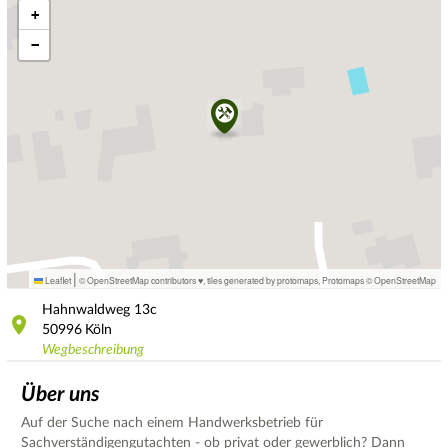
+
−
|
Leaflet
© OpenStreetMap contributors ♥,
tiles generated by protomaps
,
Protomaps
©
OpenStreetMap
Hahnwaldweg
13c
50996
Köln
Wegbeschreibung
Über uns
Auf der Suche nach einem Handwerksbetrieb für
Sachverständigengutachten - ob privat oder gewerblich? Dann