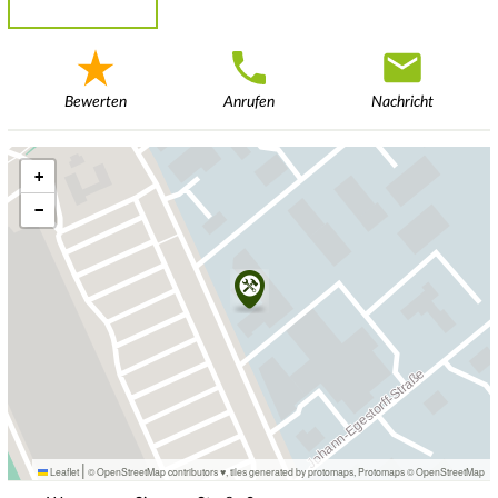
Bewerten
Anrufen
Nachricht
+
−
|
Leaflet
© OpenStreetMap contributors ♥,
tiles generated by protomaps
,
Protomaps
©
OpenStreetMap