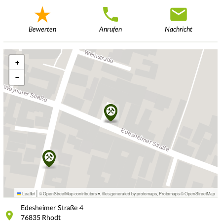
Bewerten
Anrufen
Nachricht
+
−
|
Leaflet
© OpenStreetMap contributors ♥,
tiles generated by protomaps
,
Protomaps
©
OpenStreetMap
Edesheimer Straße
4
76835
Rhodt