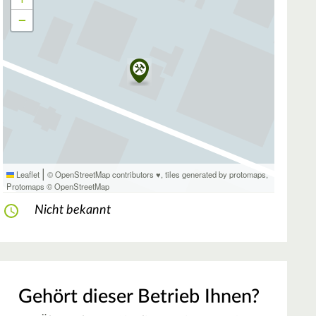
−
|
Leaflet
© OpenStreetMap contributors ♥,
tiles generated by protomaps
,
Protomaps
©
OpenStreetMap
Nicht bekannt
Gehört dieser Betrieb Ihnen?