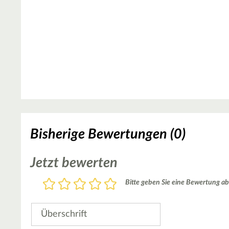
Bisherige Bewertungen (0)
Jetzt bewerten
Bewertung
Bitte geben Sie eine Bewertung ab
1
2
3
4
5
Stern
Sterne
Sterne
Sterne
Sterne
Überschrift