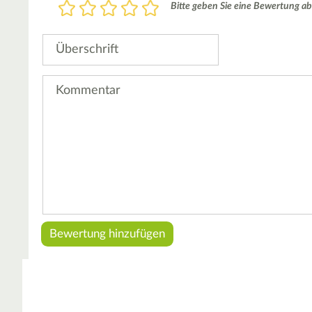
Bewertung
Bitte geben Sie eine Bewertung ab
1
2
3
4
5
Stern
Sterne
Sterne
Sterne
Sterne
Überschrift
Kommentar