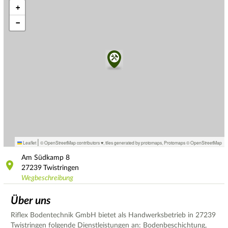
+
−
|
Leaflet
© OpenStreetMap contributors ♥,
tiles generated by protomaps
,
Protomaps
©
OpenStreetMap
Am Südkamp
8
27239
Twistringen
Wegbeschreibung
Über uns
Riflex Bodentechnik GmbH bietet als Handwerksbetrieb in 27239
Twistringen folgende Dienstleistungen an: Bodenbeschichtung,