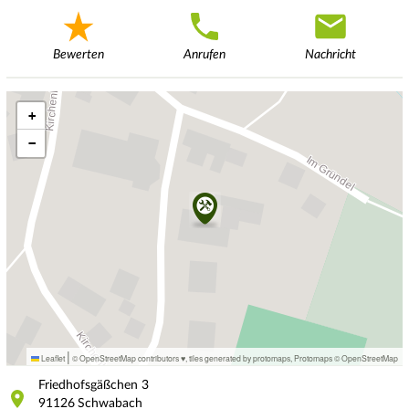
Bewerten
Anrufen
Nachricht
+
−
|
Leaflet
© OpenStreetMap contributors ♥,
tiles generated by protomaps
,
Protomaps
©
OpenStreetMap
Friedhofsgäßchen
3
91126
Schwabach