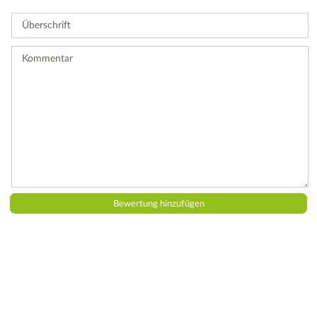
Sie
Überschrift
eine
Bewertung
ab.
Kommentar