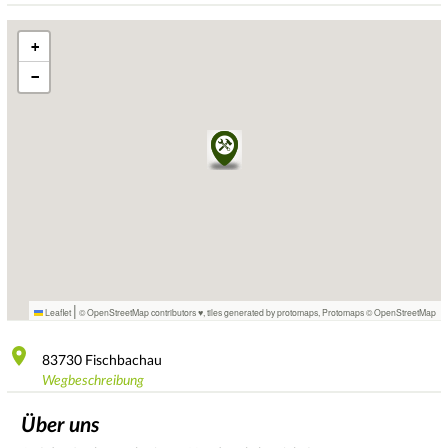
+
−
|
Leaflet
© OpenStreetMap contributors ♥,
tiles generated by protomaps
,
Protomaps
©
OpenStreetMap
83730
Fischbachau
Wegbeschreibung
Über uns