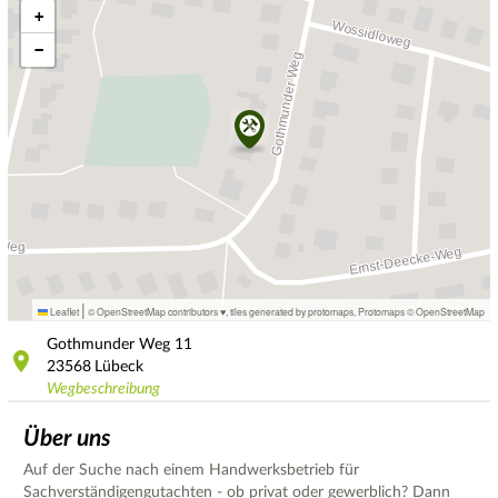
+
−
|
Leaflet
© OpenStreetMap contributors ♥,
tiles generated by protomaps
,
Protomaps
©
OpenStreetMap
Gothmunder Weg
11
23568
Lübeck
Wegbeschreibung
Über uns
Auf der Suche nach einem Handwerksbetrieb für
Sachverständigengutachten - ob privat oder gewerblich? Dann