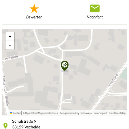
Bewerten
Nachricht
+
−
|
Leaflet
© OpenStreetMap contributors ♥,
tiles generated by protomaps
,
Protomaps
©
OpenStreetMap
Schulstraße
9
38159
Vechelde