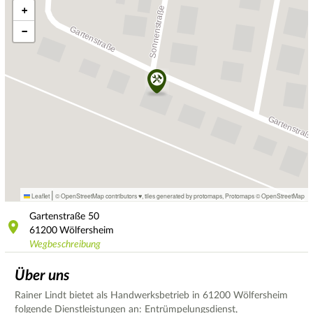
+
−
|
Leaflet
© OpenStreetMap contributors ♥,
tiles generated by protomaps
,
Protomaps
©
OpenStreetMap
Gartenstraße
50
61200
Wölfersheim
Wegbeschreibung
Über uns
Rainer Lindt bietet als Handwerksbetrieb in 61200 Wölfersheim
folgende Dienstleistungen an: Entrümpelungsdienst,