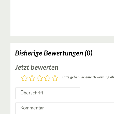
Bisherige Bewertungen (0)
Jetzt bewerten
Bewertung
Bitte geben Sie eine Bewertung ab
1
2
3
4
5
Stern
Sterne
Sterne
Sterne
Sterne
Überschrift
Kommentar