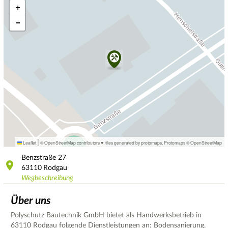
+
−
|
Leaflet
© OpenStreetMap contributors ♥,
tiles generated by protomaps
,
Protomaps
©
OpenStreetMap
Benzstraße
27
63110
Rodgau
Wegbeschreibung
Über uns
Polyschutz Bautechnik GmbH bietet als Handwerksbetrieb in
63110 Rodgau folgende Dienstleistungen an: Bodensanierung,