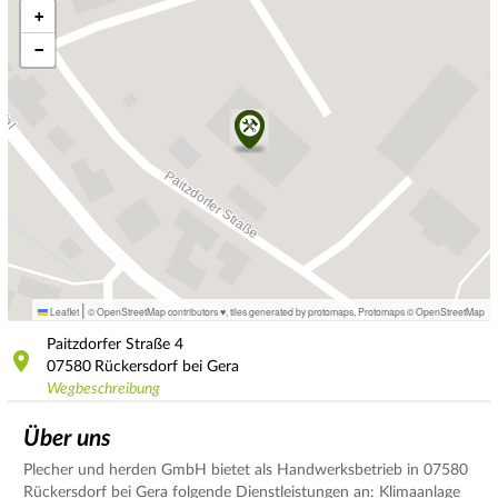
+
−
|
Leaflet
© OpenStreetMap contributors ♥,
tiles generated by protomaps
,
Protomaps
©
OpenStreetMap
Paitzdorfer Straße
4
07580
Rückersdorf bei Gera
Wegbeschreibung
Über uns
Plecher und herden GmbH bietet als Handwerksbetrieb in 07580
Rückersdorf bei Gera folgende Dienstleistungen an: Klimaanlage