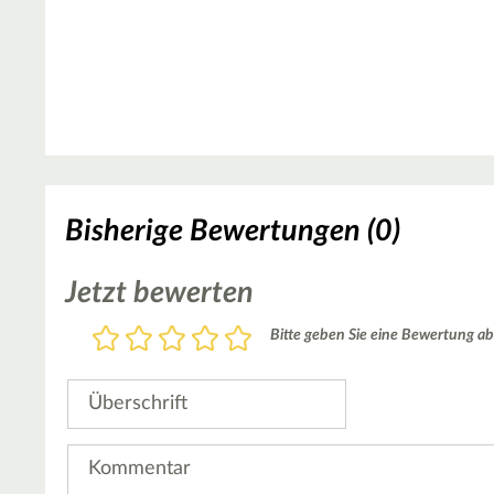
Bisherige Bewertungen (0)
Jetzt bewerten
Bewertung
Bitte geben Sie eine Bewertung ab
1
2
3
4
5
Stern
Sterne
Sterne
Sterne
Sterne
Überschrift
Kommentar