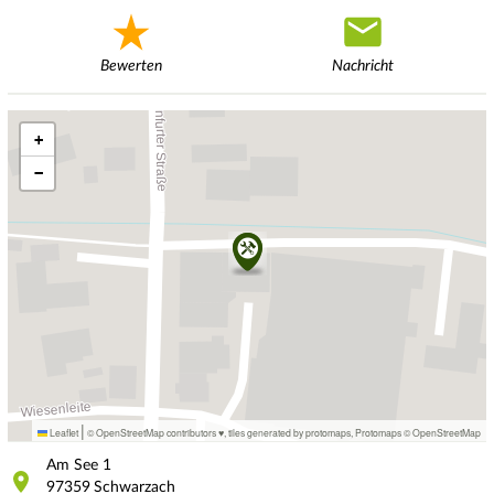
Bewerten
Nachricht
+
−
|
Leaflet
© OpenStreetMap contributors ♥,
tiles generated by protomaps
,
Protomaps
©
OpenStreetMap
Am See
1
97359
Schwarzach