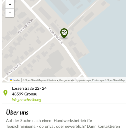
+
−
|
Leaflet
© OpenStreetMap contributors ♥,
tiles generated by protomaps
,
Protomaps
©
OpenStreetMap
Losserstraße
22- 24
48599
Gronau
Wegbeschreibung
Über uns
Auf der Suche nach einem Handwerksbetrieb für
Teppichreinigung - ob privat oder gewerblich? Dann kontaktieren