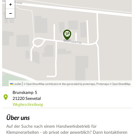
+
−
|
Leaflet
© OpenStreetMap contributors ♥,
tiles generated by protomaps
,
Protomaps
©
OpenStreetMap
Brunskamp
5
21220
Seevetal
Wegbeschreibung
Über uns
Auf der Suche nach einem Handwerksbetrieb für
Klempnerarbeiten - ob privat oder gewerblich? Dann kontaktieren