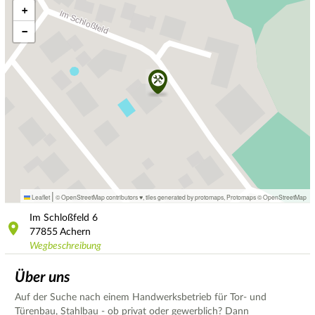
+
−
|
Leaflet
© OpenStreetMap contributors ♥,
tiles generated by protomaps
,
Protomaps
©
OpenStreetMap
Im Schloßfeld
6
77855
Achern
Wegbeschreibung
Über uns
Auf der Suche nach einem Handwerksbetrieb für Tor- und
Türenbau, Stahlbau - ob privat oder gewerblich? Dann