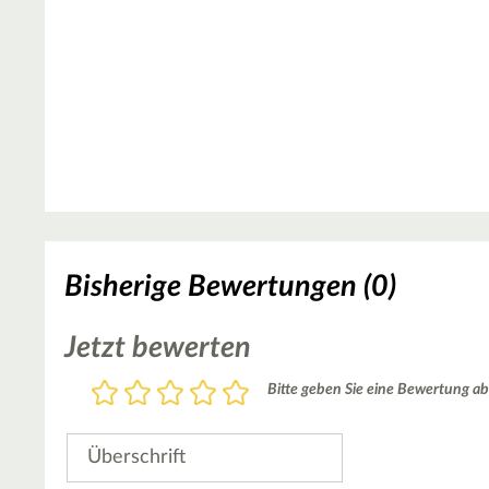
Bisherige Bewertungen (0)
Jetzt bewerten
Bewertung
Bitte geben Sie eine Bewertung ab
1
2
3
4
5
Stern
Sterne
Sterne
Sterne
Sterne
Überschrift