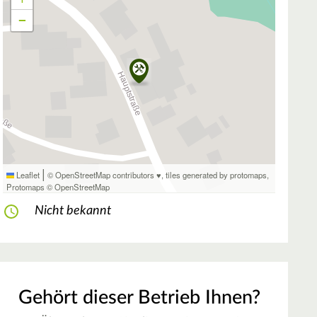
−
|
Leaflet
© OpenStreetMap contributors ♥,
tiles generated by protomaps
,
Protomaps
©
OpenStreetMap
Nicht bekannt
Gehört dieser Betrieb Ihnen?