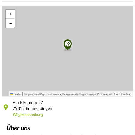
+
−
|
Leaflet
© OpenStreetMap contributors ♥,
tiles generated by protomaps
,
Protomaps
©
OpenStreetMap
Am Elzdamm
57
79312
Emmendingen
Wegbeschreibung
Über uns