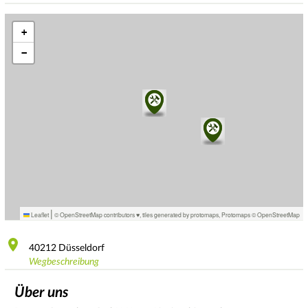
+
−
|
Leaflet
© OpenStreetMap contributors ♥,
tiles generated by protomaps
,
Protomaps
©
OpenStreetMap
40212
Düsseldorf
Wegbeschreibung
Über uns