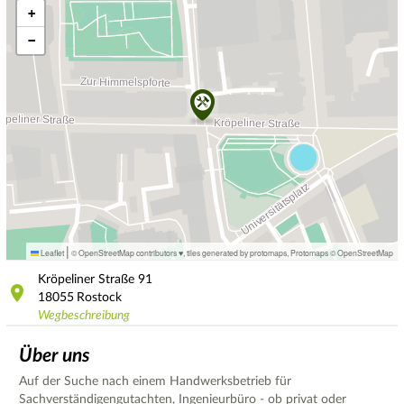
+
−
|
Leaflet
© OpenStreetMap contributors ♥,
tiles generated by protomaps
,
Protomaps
©
OpenStreetMap
Kröpeliner Straße
91
18055
Rostock
Wegbeschreibung
Über uns
Auf der Suche nach einem Handwerksbetrieb für
Sachverständigengutachten, Ingenieurbüro - ob privat oder