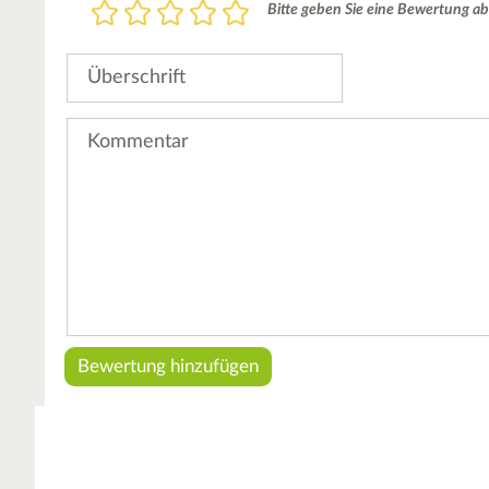
Bewertung
Bitte geben Sie eine Bewertung ab
1
2
3
4
5
Stern
Sterne
Sterne
Sterne
Sterne
Überschrift
Kommentar