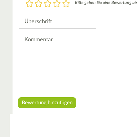
Bewertung
Bitte geben Sie eine Bewertung ab
1
2
3
4
5
Stern
Sterne
Sterne
Sterne
Sterne
Überschrift
Kommentar