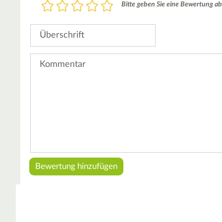
Bewertung
Bitte geben Sie eine Bewertung ab
1
2
3
4
5
Stern
Sterne
Sterne
Sterne
Sterne
Überschrift
Kommentar