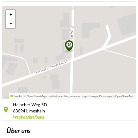
+
−
|
Leaflet
© OpenStreetMap contributors ♥,
tiles generated by protomaps
,
Protomaps
©
OpenStreetMap
Haincher Weg
5D
63694
Limeshain
Wegbeschreibung
Über uns