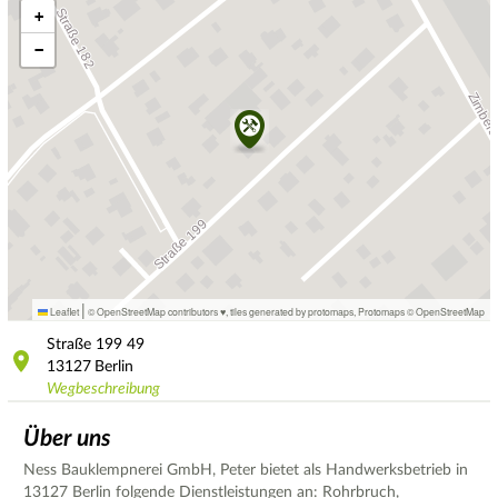
+
−
|
Leaflet
© OpenStreetMap contributors ♥,
tiles generated by protomaps
,
Protomaps
©
OpenStreetMap
Straße
199 49
13127
Berlin
Wegbeschreibung
Über uns
Ness Bauklempnerei GmbH, Peter bietet als Handwerksbetrieb in
13127 Berlin folgende Dienstleistungen an: Rohrbruch,