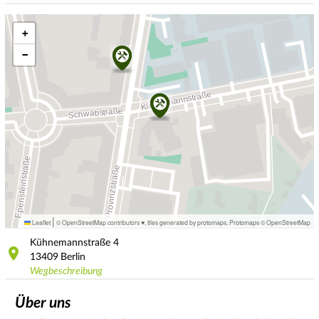
+
−
|
Leaflet
© OpenStreetMap contributors ♥,
tiles generated by protomaps
,
Protomaps
©
OpenStreetMap
Kühnemannstraße
4
13409
Berlin
Wegbeschreibung
Über uns