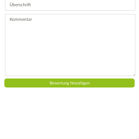
Überschrift
eine
Bewertung
ab.
Kommentar