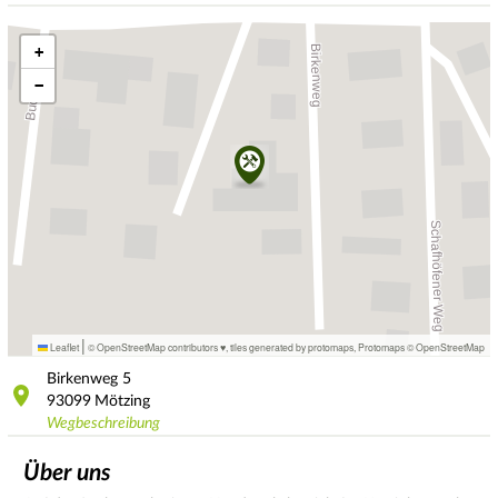
+
−
|
Leaflet
© OpenStreetMap contributors ♥,
tiles generated by protomaps
,
Protomaps
©
OpenStreetMap
Birkenweg
5
93099
Mötzing
Wegbeschreibung
Über uns