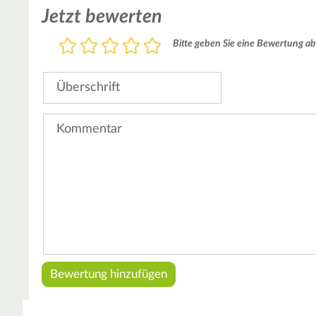
Jetzt bewerten
Bewertung
Bitte geben Sie eine Bewertung ab
1
2
3
4
5
Stern
Sterne
Sterne
Sterne
Sterne
Überschrift
Kommentar