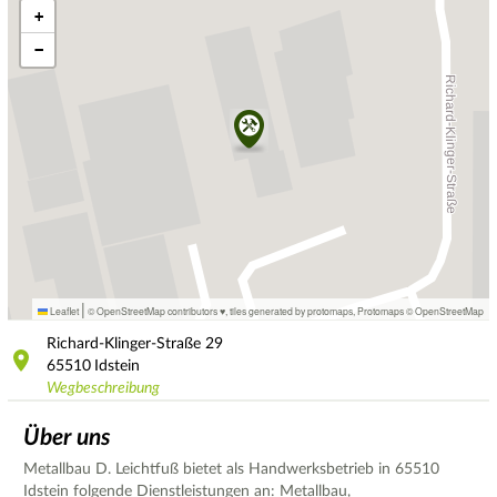
+
−
|
Leaflet
© OpenStreetMap contributors ♥,
tiles generated by protomaps
,
Protomaps
©
OpenStreetMap
Richard-Klinger-Straße
29
65510
Idstein
Wegbeschreibung
Über uns
Metallbau D. Leichtfuß bietet als Handwerksbetrieb in 65510
Idstein folgende Dienstleistungen an: Metallbau,