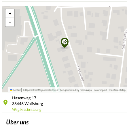
+
−
|
Leaflet
© OpenStreetMap contributors ♥,
tiles generated by protomaps
,
Protomaps
©
OpenStreetMap
Hasenweg
17
38446
Wolfsburg
Wegbeschreibung
Über uns