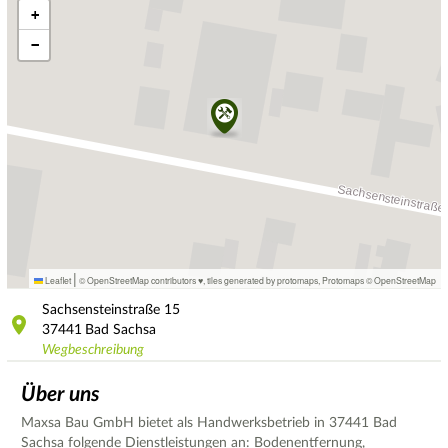
+
−
|
Leaflet
© OpenStreetMap contributors ♥,
tiles generated by protomaps
,
Protomaps
©
OpenStreetMap
Sachsensteinstraße
15
37441
Bad Sachsa
Wegbeschreibung
Über uns
Maxsa Bau GmbH bietet als Handwerksbetrieb in 37441 Bad
Sachsa folgende Dienstleistungen an: Bodenentfernung,