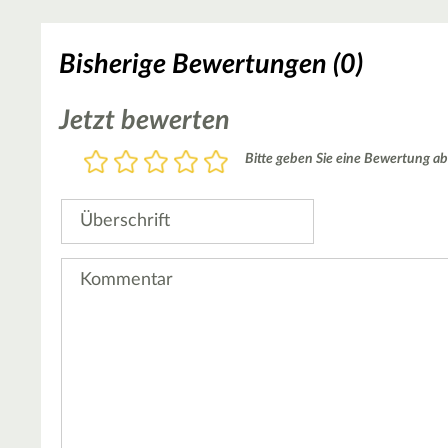
Bisherige Bewertungen (0)
Jetzt bewerten
Bewertung
Bitte geben Sie eine Bewertung ab
1
2
3
4
5
Stern
Sterne
Sterne
Sterne
Sterne
Überschrift
Kommentar