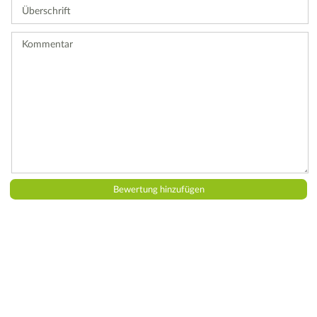
Überschrift
eine
Bewertung
ab.
Kommentar