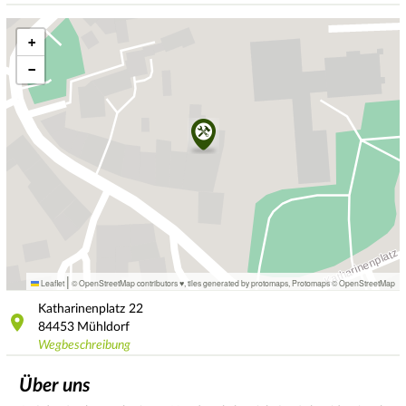
+
−
|
Leaflet
© OpenStreetMap contributors ♥,
tiles generated by protomaps
,
Protomaps
©
OpenStreetMap
Katharinenplatz
22
84453
Mühldorf
Wegbeschreibung
Über uns