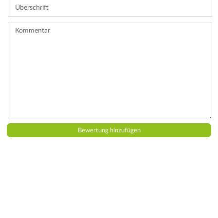
Überschrift
eine
Bewertung
ab.
Kommentar