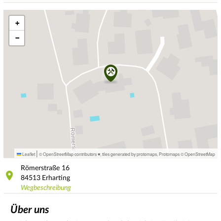
+
−
|
Leaflet
© OpenStreetMap contributors ♥,
tiles generated by protomaps
,
Protomaps
©
OpenStreetMap
Römerstraße
16
84513
Erharting
Wegbeschreibung
Über uns