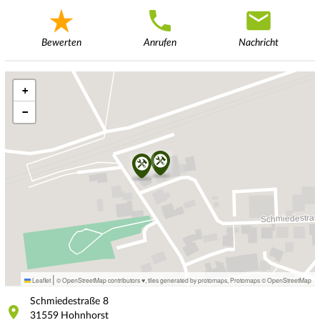
Bewerten
Anrufen
Nachricht
+
−
|
Leaflet
© OpenStreetMap contributors ♥,
tiles generated by protomaps
,
Protomaps
©
OpenStreetMap
Schmiedestraße
8
31559
Hohnhorst