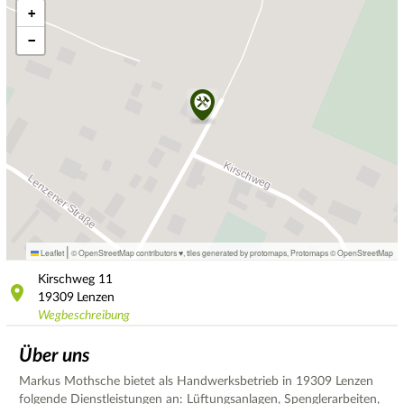
+
−
|
Leaflet
© OpenStreetMap contributors ♥,
tiles generated by protomaps
,
Protomaps
©
OpenStreetMap
Kirschweg
11
19309
Lenzen
Wegbeschreibung
Über uns
Markus Mothsche bietet als Handwerksbetrieb in 19309 Lenzen
folgende Dienstleistungen an: Lüftungsanlagen, Spenglerarbeiten,