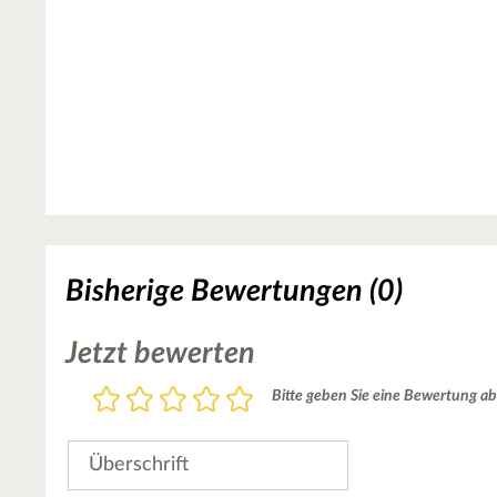
Bisherige Bewertungen (0)
Jetzt bewerten
Bewertung
Bitte geben Sie eine Bewertung ab
1
2
3
4
5
Stern
Sterne
Sterne
Sterne
Sterne
Überschrift