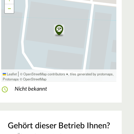
−
|
Leaflet
© OpenStreetMap contributors ♥,
tiles generated by protomaps
,
Protomaps
©
OpenStreetMap
Nicht bekannt
Gehört dieser Betrieb Ihnen?